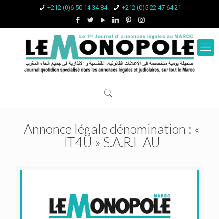
+212 (0)6 50 14 34 84
+212 (0)5 22 47 64 21
Annonce légale dénomination : «
IT4U » S.A.R.L AU