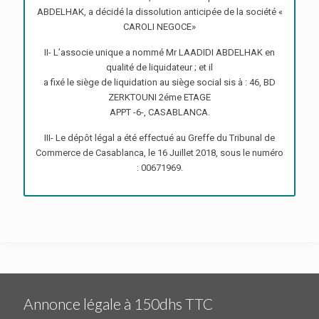
ABDELHAK, a décidé la dissolution anticipée de la société «
CAROLI NEGOCE»
II- L’associe unique a nommé Mr LAADIDI ABDELHAK en
qualité de liquidateur ; et il
a fixé le siège de liquidation au siège social sis à : 46, BD
ZERKTOUNI 2éme ETAGE
APPT -6-, CASABLANCA.
III- Le dépôt légal a été effectué au Greffe du Tribunal de
Commerce de Casablanca, le 16 Juillet 2018, sous le numéro
: 00671969.
Annonce légale à 150dhs TTC