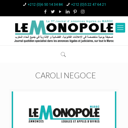
+212 (0)6 50 14 34 84
+212 (0)5 22 47 64 21
CAROLI NEGOCE