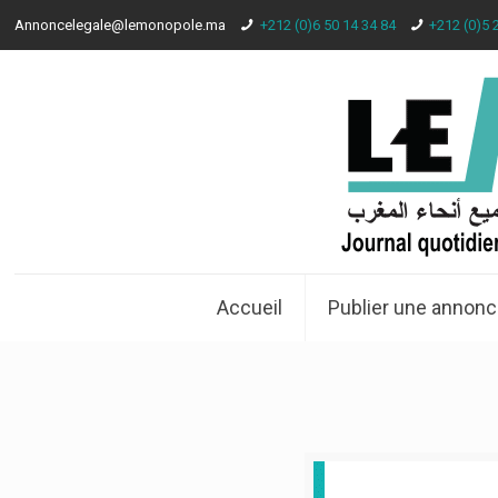
Annoncelegale@lemonopole.ma
+212 (0)6 50 14 34 84
+212 (0)5 
Accueil
Publier une annonc