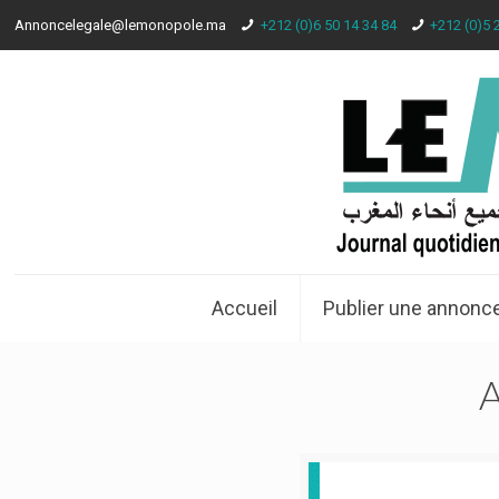
Annoncelegale@lemonopole.ma
+212 (0)6 50 14 34 84
+212 (0)5 
Accueil
Publier une annonce