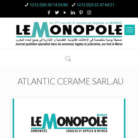
+212 (0)6 50 14 34 84
+212 (0)5 22 47 64 21
ATLANTIC CERAME SARL.AU