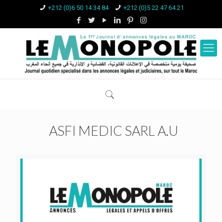
+212 (0)6 50 14 34 84
+212 (0)5 22 47 64 21
ASFI MEDIC SARL A.U