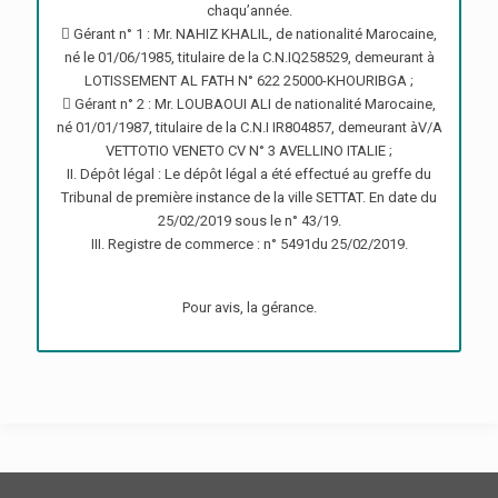
chaqu’année.
 Gérant n° 1 : Mr. NAHIZ KHALIL, de nationalité Marocaine,
né le 01/06/1985, titulaire de la C.N.IQ258529, demeurant à
LOTISSEMENT AL FATH N° 622 25000-KHOURIBGA ;
 Gérant n° 2 : Mr. LOUBAOUI ALI de nationalité Marocaine,
né 01/01/1987, titulaire de la C.N.I IR804857, demeurant àV/A
VETTOTIO VENETO CV N° 3 AVELLINO ITALIE ;
II. Dépôt légal : Le dépôt légal a été effectué au greffe du
Tribunal de première instance de la ville SETTAT. En date du
25/02/2019 sous le n° 43/19.
III. Registre de commerce : n° 5491du 25/02/2019.
Pour avis, la gérance.