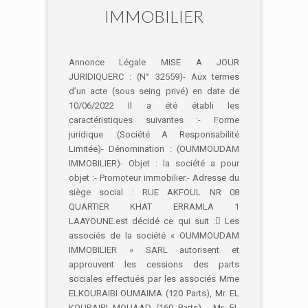
IMMOBILIER
Annonce Légale MISE A JOUR
JURIDIQUERC : (N° 32559)- Aux termes
d’un acte (sous seing privé) en date de
10/06/2022 Il a été établi les
caractéristiques suivantes :- Forme
juridique :(Société A Responsabilité
Limitée)- Dénomination : (OUMMOUDAM
IMMOBILIER)- Objet : la société a pour
objet :- Promoteur immobilier.- Adresse du
siège social : RUE AKFOUL NR 08
QUARTIER KHAT ERRAMLA 1
LAAYOUNE.est décidé ce qui suit : Les
associés de la société « OUMMOUDAM
IMMOBILIER » SARL autorisent et
approuvent les cessions des parts
sociales effectués par les associés Mme
ELKOURAIBI OUMAIMA (120 Parts), Mr. EL
KOURAIBI MOUAAD (160 Parts) , Mr. EL