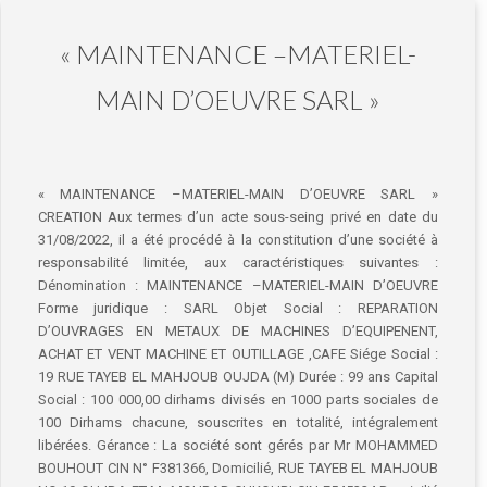
« MAINTENANCE –MATERIEL-
MAIN D’OEUVRE SARL »
« MAINTENANCE –MATERIEL-MAIN D’OEUVRE SARL »
CREATION Aux termes d’un acte sous-seing privé en date du
31/08/2022, il a été procédé à la constitution d’une société à
responsabilité limitée, aux caractéristiques suivantes :
Dénomination : MAINTENANCE –MATERIEL-MAIN D’OEUVRE
Forme juridique : SARL Objet Social : REPARATION
D’OUVRAGES EN METAUX DE MACHINES D’EQUIPENENT,
ACHAT ET VENT MACHINE ET OUTILLAGE ,CAFE Siége Social :
19 RUE TAYEB EL MAHJOUB OUJDA (M) Durée : 99 ans Capital
Social : 100 000,00 dirhams divisés en 1000 parts sociales de
100 Dirhams chacune, souscrites en totalité, intégralement
libérées. Gérance : La société sont gérés par Mr MOHAMMED
BOUHOUT CIN N° F381366, Domicilié, RUE TAYEB EL MAHJOUB