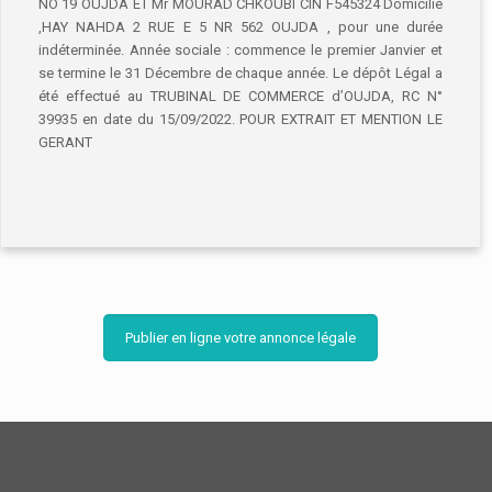
NO 19 OUJDA ET Mr MOURAD CHKOUBI CIN F545324 Domicilié
,HAY NAHDA 2 RUE E 5 NR 562 OUJDA , pour une durée
indéterminée. Année sociale : commence le premier Janvier et
se termine le 31 Décembre de chaque année. Le dépôt Légal a
été effectué au TRUBINAL DE COMMERCE d’OUJDA, RC N°
39935 en date du 15/09/2022. POUR EXTRAIT ET MENTION LE
GERANT
Publier en ligne votre annonce légale