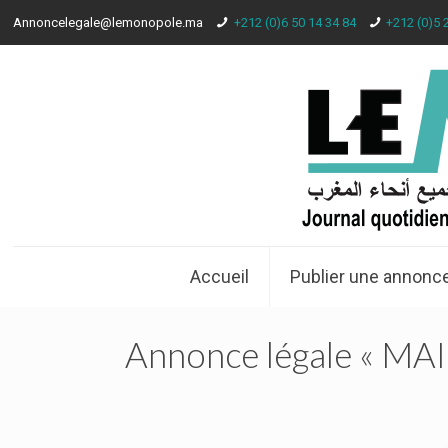
Annoncelegale@lemonopole.ma
+212 (0)6 50 14 34 84
+212 (0)5 
Accueil
Publier une annonce
Annonce légale « 