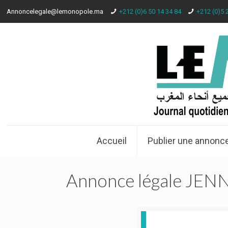
Annoncelegale@lemonopole.ma
+212 (0)6 50 14 34 84
+212 (0)5 
Accueil
Publier une annonce
Annonce légale JENNY