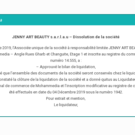
u
JENNY ART BEAUTY s.a.r.l.a.u – Dissolution de la société
e 2019, l’Associée unique de la société à responsabilité limitée JENNY ART BE
edia – Angle Rues Gharb et Changuite, Etage 1 et inscrite au registre du 
numéro 14.555, a :
– Approuvé le bilan de liquidation,
é que l’ensemble des documents de la société seront conservés chez le liquid
onstaté la clôture de la liquidation de la société et a donné quitus au Liquidate
bunal de commerce de Mohammedia et l’inscription modificative au registre
été effectués en date du 04 Décembre 2019 sous le numéro 1942.
Pour extrait et mention,
Le liquidateur,