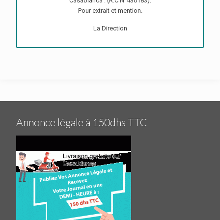
Casablanca : (R.C N°430183).
Pour extrait et mention.
La Direction
Annonce légale à 150dhs TTC