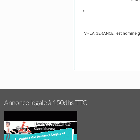
VI- LA GERANCE : est nommé gér
Annonce légale à 150dhs TTC