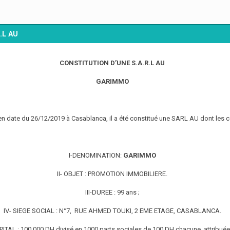
.L AU
CONSTITUTION D’UNE S.A.R.L AU
GARIMMO
en date du 26/12/2019 à Casablanca, il a été constitué une SARL AU dont les ca
I-DENOMINATION:
GARIMMO
II- OBJET : PROMOTION IMMOBILIERE.
III-DUREE : 99 ans ;
IV- SIEGE SOCIAL : N°7, RUE AHMED TOUKI, 2 EME ETAGE, CASABLANCA.
ITAL : 100.000 DH divisé en 1000 parts sociales de 100 DH chacune, attribué