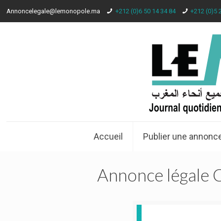
Annoncelegale@lemonopole.ma
+212 (0)6 50 14 34 84
+212 (0)5 
Accueil
Publier une annonce
Annonce légal