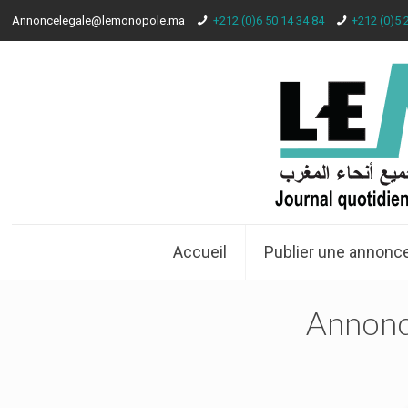
Annoncelegale@lemonopole.ma
+212 (0)6 50 14 34 84
+212 (0)5 
Accueil
Publier une annonce
Annon