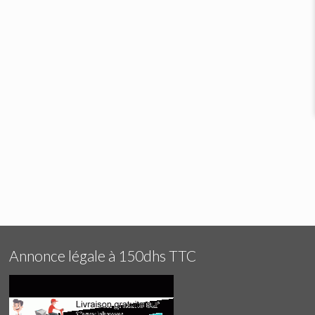
Annonce légale à 150dhs TTC