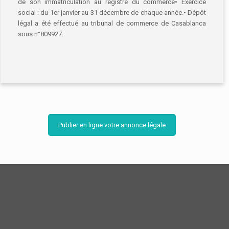
de son immatriculation au registre du commerce• Exercice
social : du 1er janvier au 31 décembre de chaque année.• Dépôt
légal a été effectué au tribunal de commerce de Casablanca
sous n°809927.
Publier en ligne votre annonce légale