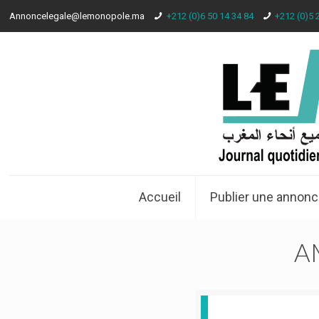
Annoncelegale@lemonopole.ma
+212 (0)6 50 14 34 84
+212 (0)5 
Accueil
Publier une annonc
A