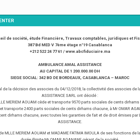
CENTER
eil de société, étude Financière, Travaux comptables, juridiques et Fi
387 Bd MED V 7ème étage n°19 Casablanca
+212 522 24 77 61 / www.abcfiduciaire.ma
AMBULANCE AMAL ASSISTANCE
AU CAPITAL DE 1 200.000.00 DH
SIEGE SOCIAL: 342 BD DE BORDEAUX, CASABLANCA – MAROC
al de la décision des associes du 04/12/2018, la collectivité des associes 
ASSISTANCE SARL ont décidé :
 MLLE MERIEM AOUAM cède et transporte 9570 parts sociales de cents dirh
transporte 2400 parts sociales de cents dirhams chacune, à Mr OMAR AGANA
e cent dirhams chacune, avec toutes les garanties de fait et de droit émise
ASSISTANCE.
on de MLLE MERIEM AOUAM et MADAME FATIMA IMOULA de ses fonctions de la
durée illimite Mr OMAR AGANANE gérant de la société.