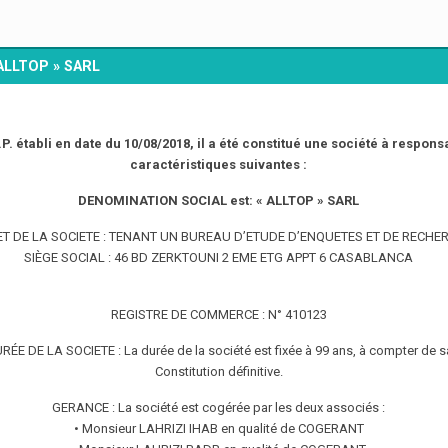
«ALLTOP » SARL
P. établi en date du 10/08/2018, il a été constitué une société à responsa
caractéristiques suivantes :
DENOMINATION SOCIAL est: « ALLTOP » SARL
ET DE LA SOCIETE : TENANT UN BUREAU D’ETUDE D’ENQUETES ET DE RECHE
SIÈGE SOCIAL : 46 BD ZERKTOUNI 2 EME ETG APPT 6 CASABLANCA
REGISTRE DE COMMERCE : N° 410123
RÉE DE LA SOCIETE : La durée de la société est fixée à 99 ans, à compter de s
Constitution définitive.
GERANCE : La société est cogérée par les deux associés :
• Monsieur LAHRIZI IHAB en qualité de COGERANT