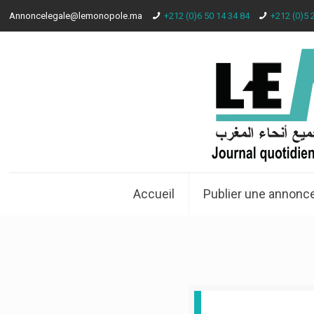
Annoncelegale@lemonopole.ma
+212 (0)6 50 14 34 84
+212 (0)5 
Accueil
Publier une annonce