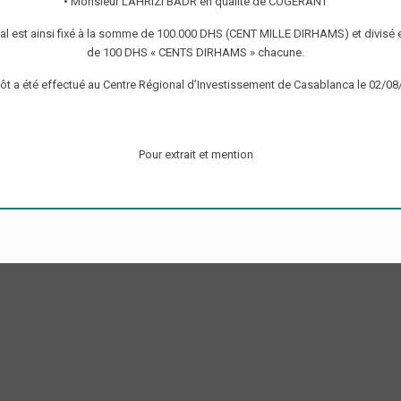
• Monsieur LAHRIZI BADR en qualité de COGERANT
ial est ainsi fixé à la somme de 100.000 DHS (CENT MILLE DIRHAMS) et divisé 
de 100 DHS « CENTS DIRHAMS » chacune.
ôt a été effectué au Centre Régional d’Investissement de Casablanca le 02/0
Pour extrait et mention