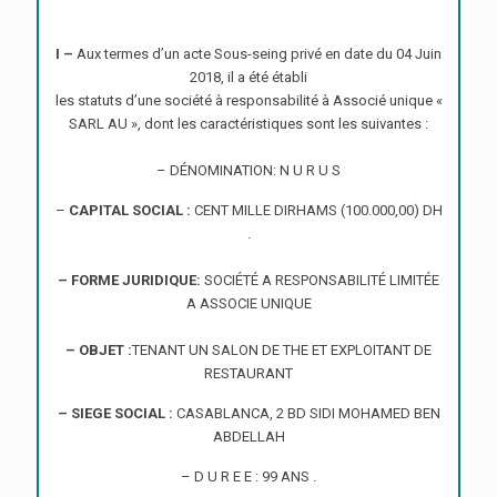
I –
Aux termes d’un acte Sous-seing privé en date du 04 Juin
2018, il a été établi
les statuts d’une société à responsabilité à Associé unique «
SARL AU », dont les caractéristiques sont les suivantes :
– DÉNOMINATION: N U R U S
–
CAPITAL SOCIAL :
CENT MILLE DIRHAMS (100.000,00) DH
.
– FORME JURIDIQUE:
SOCIÉTÉ A RESPONSABILITÉ LIMITÉE
A ASSOCIE UNIQUE
– OBJET :
TENANT UN SALON DE THE ET EXPLOITANT DE
RESTAURANT
– SIEGE SOCIAL :
CASABLANCA, 2 BD SIDI MOHAMED BEN
ABDELLAH
– D U R E E : 99 ANS .