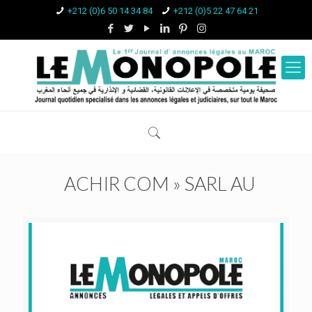
+212 (0)6 50 14 34 84
+212 (0)5 22 47 64 21
ACHIR COM » SARL AU