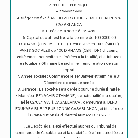
APPEL TELEPHONIQUE
– ************.
4. Siège : est fixé à 46 , BD ZERKTOUNI 2EME ETG APPT N°6
CASABLANCA
5. Durée de la société : 99 Ans.
6. Capital social : est fixé à la somme de 100 0000.00
DIRHAMS (CENT MILLE DH). Il est divisé en 1000 (MILLE)
PARTS SOCIALES de 100 DIRHAMS (CENT DH) chacune,
entièrement souscrites et libérées à la totalité, et attribuées
en totalité à Othmane Benachir , en rémunération de son
apport.
7. Année sociale : Commence le 1er Janvier et termine le 31
Décembre de chaque année.
8. Gérance : La société sera gérée pour une durée illimitée:
• Monsieur BENACHIR OTHMANE , de nationalité marocaine,
né le 02/08/1983 à CASABLANCA , demeurant à, DERB
FOUKARA RUE 17 RUE 17 N°86 CASABLANCA , et titulaire de
la Carte Nationale d’Identité numéro BL56961 ;
II. Le Dépôt légal a été effectué auprès du Tribunal de
commerce de Casablanca et la société a été immatriculée au