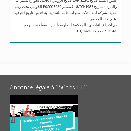
2- تعيين السيد صالح محمد خالد صالح الرومي الحامل لجواز السفر
الكويتي تحت رقم P05008620 والمزداد بتاريخ 18/05/1988 كمسير
جديد لشركة لمدة ثلاث سنوات قابلة للتجديد ابتداء من تاريخ التوقيع
على هذا المحضر.
تم الايداع القانوني بالمحكمة التجارية بالدار البيضاء تحت رقم
710144 يوم 01/08/2019.
Annonce légale à 150dhs TTC