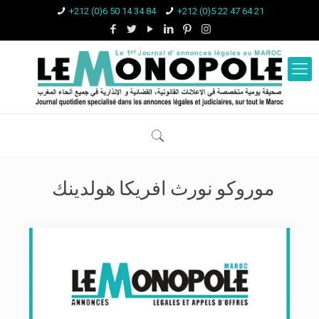
+212 (0)6 50 14 34 84
+212 (0)5 22 47 64 21
موروكو نورث افريكا هولدينك