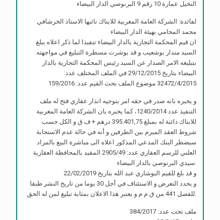
النخيل عمارة 10 رقم 9 البرنوصي الدار البيضاء
لفائدة: الشركة العامة المغربية للابناك نائبها الاستاذ الخرشافي
محمد المحامي بهيئة الدار البيضاء
ان قيم المحكمة التجارية بالدار البيضاء تنفيذا لما ذكر اعلاه يبلغ
السيد مندار بوشعيب و قد بوشرت مسطرة التبليغ في مواجهته
بتبليغه الامر الصدار عن السيد رئيس المحكمة التجارية بالدار
البيضاء بتاريخ 29/12/2015 في الملف المختلف عدد:
32472/4/2015 موضوع الملف بحث القيم عدد: 159/2016
و يخبره بانه صدر في حقه امر بتوجيه انذار عقاري فتح له ملف
التنفيذ عدد 1240/2014، كما يخبره بان الشركة العامة المغربية
للابناك دائنة له بمبلغ 395.401,75 درهم + ف ق و الكل حسب
شروط العقد المبرم بين الطرفين و أنه في حالة عدم الاستجابة
سيضطر البنك المدعي المذكور اعلاه الى مباشرة البيع بالمزاد
العلني للرسم العقاري عدد: 2905/49 المقيد بالمحافظة العقارية
سيدي البرنوصي بالدار البيضاء.
و قد بلغ للقيم البوشاري عبد الله بتاريخ 22/02/2019
و يحدد التعرض و الاستئناف في أجل 30 يوما من تاريخ النشر طبقا
للفصل 441 من ق م م و يعتبر هذا الاعلان بمثابة تبليغ لمن له الحق.
ملف تحت عدد: 384/2017